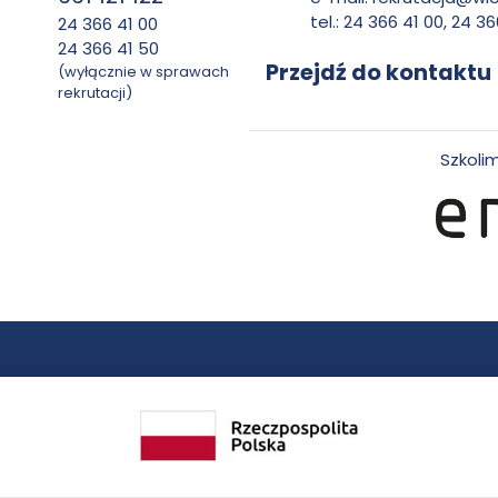
n
tel.: 24 366 41 00, 24 3
24 366 41 00
24 366 41 50
Przejdź do kontaktu
(wyłącznie w sprawach
rekrutacji)
t
Szkoli
a
k
t