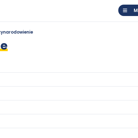
M
ynarodowienie
ie