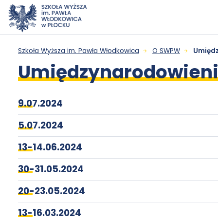
Przejdź do menu
Przejdź do treści
Wyszukiwarka
Mapa serwisu
Umiędzynarodowienie
Szkoła Wyższa im. Pawła Włodkowica
O SWPW
Umiędz
Umiędzynarodowien
-
Szkoła
9.07.2024
Wyższa
5.07.2024
13-14.06.2024
im.
30-31.05.2024
Pawła
20-23.05.2024
Włodkowica
13-16.03.2024