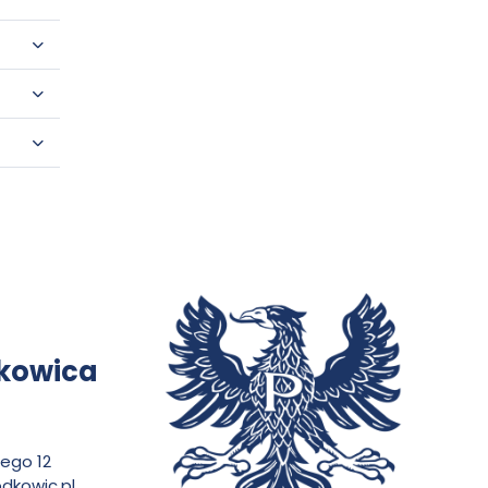
dkowica
iego 12
dkowic.pl