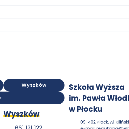
K
Wyszków
Szkoła Wyższa
im. Pawła Wło
e
o
w Płocku
Wyszków
09-402 Płock, Al. Kilińsk
661 121 122
e-mail:
rekrutacja@wlo