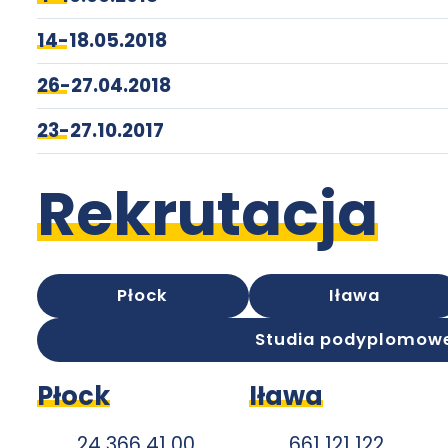
14-18.05.2018
26-27.04.2018
23-27.10.2017
Rekrutacja
Płock
Iława
Studia podyplomow
Płock
Iława
24 366 41 00
661 121 122