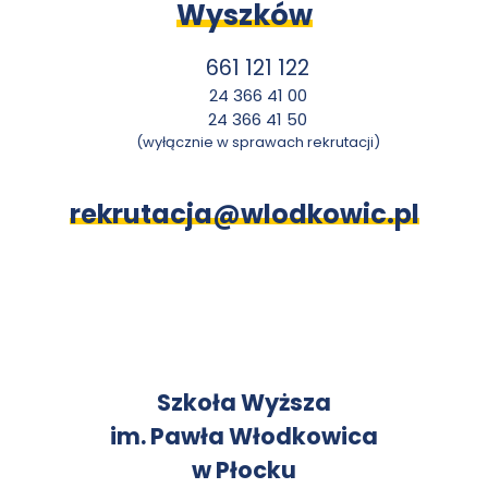
Wyszków
661 121 122
24 366 41 00
24 366 41 50
(wyłącznie w sprawach rekrutacji)
rekrutacja@wlodkowic.pl
K
Szkoła Wyższa
im. Pawła Włodkowica
o
w Płocku