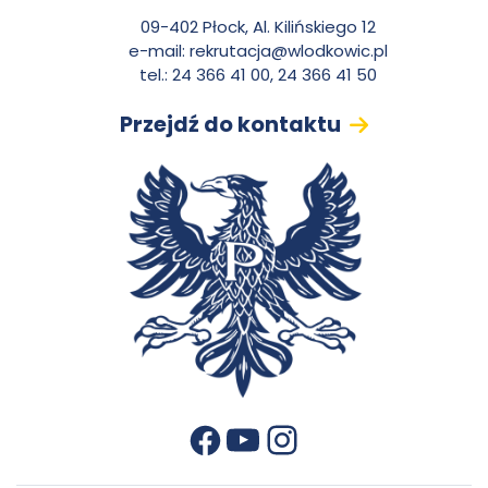
n
09-402 Płock, Al. Kilińskiego 12
e-mail:
rekrutacja@wlodkowic.pl
t
tel.: 24 366 41 00, 24 366 41 50
Przejdź do kontaktu
a
k
t
YouTube
Instagram
Facebook
otwiera się w nowej karcie
otwiera się w nowej karcie
otwiera się w nowej karcie