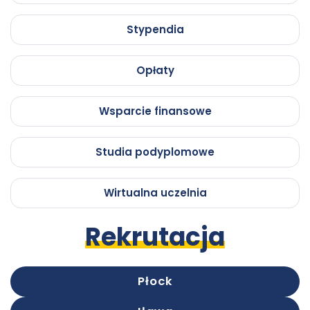
Pawła
Włodkowica
Stypendia
Włodkowica
Opłaty
Wsparcie finansowe
Studia podyplomowe
Wirtualna uczelnia
Rekrutacja
Płock