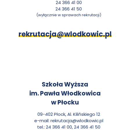
24 366 41 00
24 366 41 50
(wyłącznie w sprawach rekrutacji)
rekrutacja@wlodkowic.pl
K
Szkoła Wyższa
im. Pawła Włodkowica
o
w Płocku
n
09-402 Płock, Al. Kilińskiego 12
e-mail:
rekrutacja@wlodkowic.pl
t
tel.: 24 366 41 00, 24 366 41 50