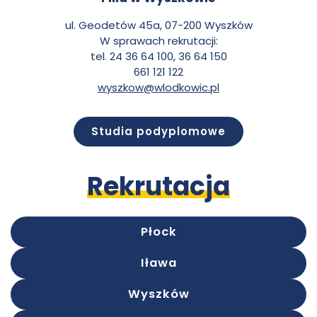
ul. Geodetów 45a, 07-200 Wyszków
W sprawach rekrutacji:
tel. 24 36 64 100, 36 64 150
661 121 122
wyszkow@wlodkowic.pl
Studia podyplomowe
Rekrutacja
Płock
Iława
Wyszków