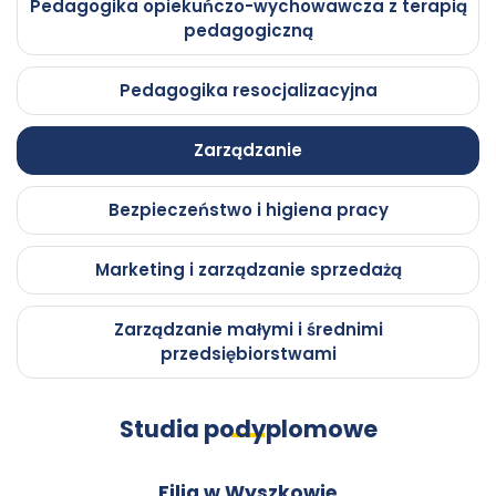
Pedagogika opiekuńczo-wychowawcza z terapią
Wyższa
Włodkowica
pedagogiczną
im.
Pedagogika resocjalizacyjna
Pawła
Zarządzanie
Włodkowica
Bezpieczeństwo i higiena pracy
Marketing i zarządzanie sprzedażą
Zarządzanie małymi i średnimi
przedsiębiorstwami
Studia podyplomowe
Filia w Wyszkowie