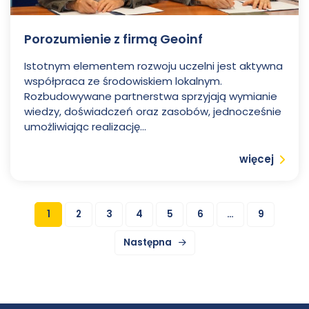
Porozumienie z firmą Geoinf
Istotnym elementem rozwoju uczelni jest aktywna
współpraca ze środowiskiem lokalnym.
Rozbudowywane partnerstwa sprzyjają wymianie
wiedzy, doświadczeń oraz zasobów, jednocześnie
umożliwiając realizację...
Czytaj
więcej
Stronicowanie wpisów
1
2
3
4
5
6
…
9
Aktywna
Strona
Strona
Strona
Strona
Strona
Strona
Strona
Następna
strona