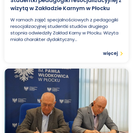
Studentki pedagogiki resocjalizacyjnej z
wizytą w Zakładzie Karnym w Płocku
W ramach zajęć specjalnościowych z pedagogiki
resocjalizacyjnej studentki studiów drugiego
stopnia odwiedziły Zakład Karny w Płocku. Wizyta
miała charakter dydaktyczny...
Czytaj
więcej