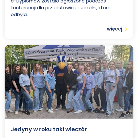
e-Dyplomów zostało ogłoszone podczas
konferencji dla przedstawicieli uczelni, która
odbyła...
Czytaj
więcej
Jedyny w roku taki wieczór