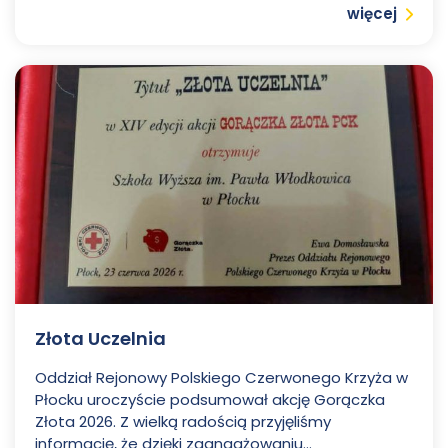
Czytaj
więcej
Złota Uczelnia
Oddział Rejonowy Polskiego Czerwonego Krzyża w
Płocku uroczyście podsumował akcję Gorączka
Złota 2026. Z wielką radością przyjęliśmy
informację, że dzięki zaangażowaniu...