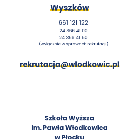
Wyszków
661 121 122
24 366 41 00
24 366 41 50
(wyłącznie w sprawach rekrutacji)
rekrutacja@wlodkowic.pl
K
Szkoła Wyższa
im. Pawła Włodkowica
o
w Płocku