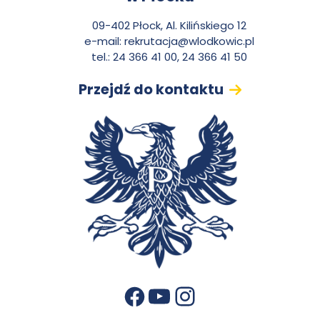
n
09-402 Płock, Al. Kilińskiego 12
e-mail:
rekrutacja@wlodkowic.pl
t
tel.: 24 366 41 00, 24 366 41 50
Przejdź do kontaktu
a
k
t
YouTube
Instagram
Facebook
otwiera się w nowej karcie
otwiera się w nowej karcie
otwiera się w nowej karcie