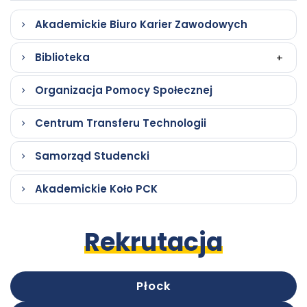
w
otwiera
Akademickie Biuro Karier Zawodowych
nowej
się
karcie
w
Biblioteka
+
nowej
karcie
Organizacja Pomocy Społecznej
Centrum Transferu Technologii
Samorząd Studencki
Akademickie Koło PCK
Rekrutacja
Płock