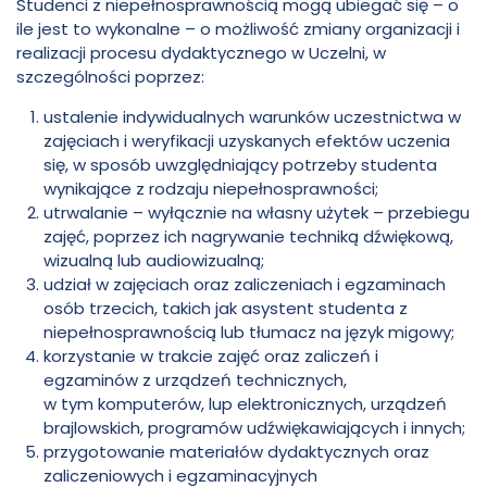
Studenci z niepełnosprawnością mogą ubiegać się – o
im.
Włodkowica
ile jest to wykonalne – o możliwość zmiany organizacji i
realizacji procesu dydaktycznego w Uczelni, w
Pawła
szczególności poprzez:
ustalenie indywidualnych warunków uczestnictwa w
Włodkowica
zajęciach i weryfikacji uzyskanych efektów uczenia
się, w sposób uwzględniający potrzeby studenta
wynikające z rodzaju niepełnosprawności;
utrwalanie – wyłącznie na własny użytek – przebiegu
zajęć, poprzez ich nagrywanie techniką dźwiękową,
wizualną lub audiowizualną;
udział w zajęciach oraz zaliczeniach i egzaminach
osób trzecich, takich jak asystent studenta z
niepełnosprawnością lub tłumacz na język migowy;
korzystanie w trakcie zajęć oraz zaliczeń i
egzaminów z urządzeń technicznych,
w tym komputerów, lup elektronicznych, urządzeń
brajlowskich, programów udźwiękawiających i innych;
przygotowanie materiałów dydaktycznych oraz
zaliczeniowych i egzaminacyjnych