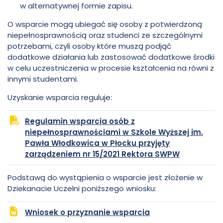
w alternatywnej formie zapisu.
O wsparcie mogą ubiegać się osoby z potwierdzoną
niepełnosprawnością oraz studenci ze szczególnymi
potrzebami, czyli osoby które muszą podjąć
dodatkowe działania lub zastosować dodatkowe środki
w celu uczestniczenia w procesie kształcenia na równi z
innymi studentami.
Uzyskanie wsparcia reguluje:
Regulamin wsparcia osób z
niepełnosprawnościami w Szkole Wyższej im.
Pawła Włodkowica w Płocku przyjęty
plik
otwiera
zarządzeniem nr 15/2021 Rektora SWPW
PDF
się
w
Podstawą do wystąpienia o wsparcie jest złożenie w
nowej
Dziekanacie Uczelni poniższego wniosku:
karcie
otwiera
Wniosek o przyznanie wsparcia
się