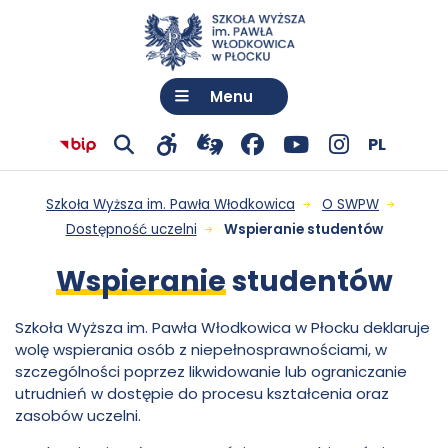
Menu
Język:
Polski
Wy
PL
Przejdź
otwiera
Facebook
otwiera
YouTube
otwiera
Instagram
otwiera
Przejdź do menu
Przejdź do treści
Wyszukiwarka
Mapa serwisu
Wspieranie
Pokaż
Pokaż
Biuletyn
Szkoła Wyższa im. Pawła Włodkowica
O SWPW
do
się
-
się
-
się
-
się
wyszukiwarkę
narzędzia
informacji
Dostępność uczelni
Wspieranie studentów
ję
studentów
połączenia
w
otwiera
w
otwiera
w
otwiera
w
dostępności
Publicznej
Wspieranie
studentów
z
nowej
się
nowej
się
nowej
się
nowej
-
Szkoły
tłumaczem
karcie
w
karcie
w
karcie
w
karcie
Szkoła Wyższa im. Pawła Włodkowica w Płocku deklaruje
Wyższej
Szkoła
wolę wspierania osób z niepełnosprawnościami, w
języka
nowej
nowej
nowej
szczególności poprzez likwidowanie lub ograniczanie
im.
migowego
karcie
karcie
karcie
utrudnień w dostępie do procesu kształcenia oraz
Wyższa
zasobów uczelni.
Pawła