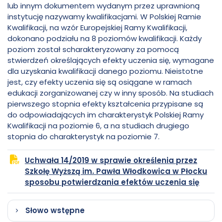
lub innym dokumentem wydanym przez uprawnioną
Wyższa
Włodkowica
instytucję nazywamy kwalifikacjami. W Polskiej Ramie
Kwalifikacji, na wzór Europejskiej Ramy Kwalifikacji,
im.
dokonano podziału na 8 poziomów kwalifikacji. Każdy
poziom został scharakteryzowany za pomocą
stwierdzeń określających efekty uczenia się, wymagane
Pawła
dla uzyskania kwalifikacji danego poziomu. Nieistotne
jest, czy efekty uczenia się są osiągane w ramach
Włodkowica
edukacji zorganizowanej czy w inny sposób. Na studiach
pierwszego stopnia efekty kształcenia przypisane są
do odpowiadających im charakterystyk Polskiej Ramy
Kwalifikacji na poziomie 6, a na studiach drugiego
stopnia do charakterystyk na poziomie 7.
Uchwała 14/2019 w sprawie określenia przez
Szkołę Wyższą im. Pawła Włodkowica w Płocku
plik
otwie
sposobu potwierdzania efektów uczenia się
PDF
się
w
Słowo wstępne
nowej