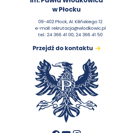
im. Pawła Włodkowica
o
w Płocku
n
09-402 Płock, Al. Kilińskiego 12
e-mail:
rekrutacja@wlodkowic.pl
t
tel.: 24 366 41 00, 24 366 41 50
Przejdź do kontaktu
a
k
t