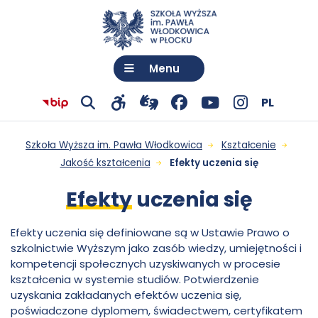
Menu
Język:
Polski
Wy
PL
Przejdź
otwiera
Facebook
otwiera
YouTube
otwiera
Instagram
otwiera
Przejdź do menu
Przejdź do treści
Wyszukiwarka
Mapa serwisu
Efekty
Pokaż
Pokaż
Biuletyn
Szkoła Wyższa im. Pawła Włodkowica
Kształcenie
do
się
-
się
-
się
-
się
wyszukiwarkę
narzędzia
informacji
Jakość kształcenia
Efekty uczenia się
ję
uczenia
połączenia
w
otwiera
w
otwiera
w
otwiera
w
dostępności
Publicznej
Efekty
uczenia się
z
nowej
się
nowej
się
nowej
się
nowej
się
Szkoły
tłumaczem
karcie
w
karcie
w
karcie
w
karcie
Efekty uczenia się definiowane są w Ustawie Prawo o
Wyższej
-
szkolnictwie Wyższym jako zasób wiedzy, umiejętności i
języka
nowej
nowej
nowej
kompetencji społecznych uzyskiwanych w procesie
im.
migowego
karcie
karcie
karcie
kształcenia w systemie studiów. Potwierdzenie
Szkoła
uzyskania zakładanych efektów uczenia się,
Pawła
poświadczone dyplomem, świadectwem, certyfikatem