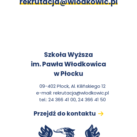
rekrutacja@wlodkowic.pl
K
Szkoła Wyższa
im. Pawła Włodkowica
o
w Płocku
n
09-402 Płock, Al. Kilińskiego 12
e-mail:
rekrutacja@wlodkowic.pl
t
tel.: 24 366 41 00, 24 366 41 50
Przejdź do kontaktu
a
k