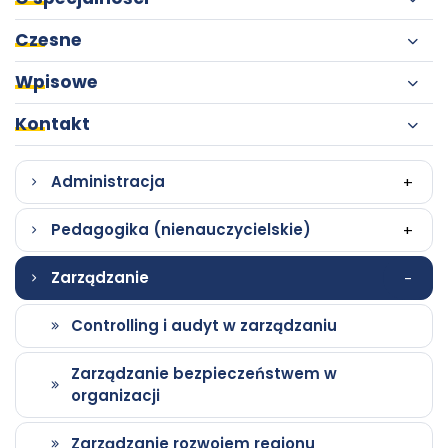
Studia
Włodkowica
Czesne
II
Wpisowe
Kontakt
stopnia
-
Administracja
+
Pedagogika (nienauczycielskie)
+
Szkoła
Zarządzanie
-
Wyższa
Controlling i audyt w zarządzaniu
im.
Zarządzanie bezpieczeństwem w
organizacji
Pawła
Zarządzanie rozwojem regionu