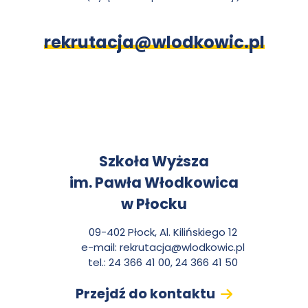
rekrutacja@wlodkowic.pl
K
Szkoła Wyższa
im. Pawła Włodkowica
o
w Płocku
n
09-402 Płock, Al. Kilińskiego 12
e-mail:
rekrutacja@wlodkowic.pl
t
tel.: 24 366 41 00, 24 366 41 50
Przejdź do kontaktu
a