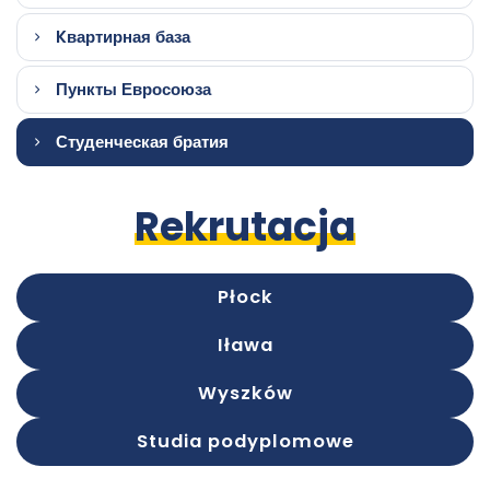
Kвартирная база
Пункты Евросоюза
Студенческая братия
Rekrutacja
Płock
Iława
Wyszków
Studia podyplomowe