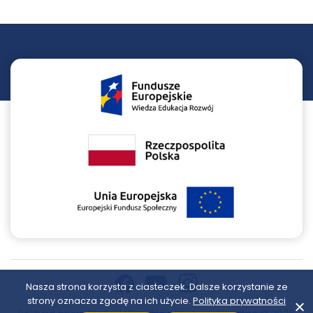
YouTube
Instagram
Facebook
otwiera się w nowej karcie
otwiera się w nowej karcie
otwiera się w nowej karcie
Nasza strona korzysta z ciasteczek. Dalsze korzystanie ze
otwie
strony oznacza zgodę na ich użycie.
Polityka prywatności