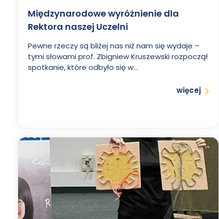
Szkoła
Międzynarodowe wyróżnienie dla
Rektora naszej Uczelni
Wyższa
Pewne rzeczy są bliżej nas niż nam się wydaje –
tymi słowami prof. Zbigniew Kruszewski rozpoczął
im.
spotkanie, które odbyło się w...
Czytaj
więcej
Pawła
Włodkowica