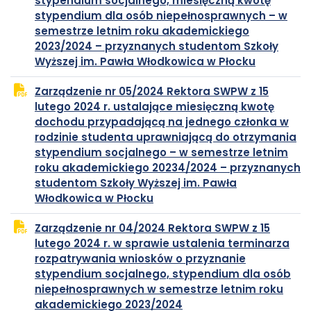
stypendium socjalnego, miesięczną kwotę
im.
Włodkowica
stypendium dla osób niepełnosprawnych – w
semestrze letnim roku akademickiego
2023/2024 – przyznanych studentom Szkoły
Pawła
plik
otwiera
Wyższej im. Pawła Włodkowica w Płocku
PDF
się
Włodkowica
Zarządzenie nr 05/2024 Rektora SWPW z 15
w
lutego 2024 r. ustalające miesięczną kwotę
nowej
dochodu przypadającą na jednego członka w
karcie
rodzinie studenta uprawniającą do otrzymania
stypendium socjalnego – w semestrze letnim
roku akademickiego 20234/2024 – przyznanych
studentom Szkoły Wyższej im. Pawła
plik
otwiera
Włodkowica w Płocku
PDF
się
Zarządzenie nr 04/2024 Rektora SWPW z 15
w
lutego 2024 r. w sprawie ustalenia terminarza
nowej
rozpatrywania wniosków o przyznanie
karcie
stypendium socjalnego, stypendium dla osób
niepełnosprawnych w semestrze letnim roku
plik
otwiera
akademickiego 2023/2024