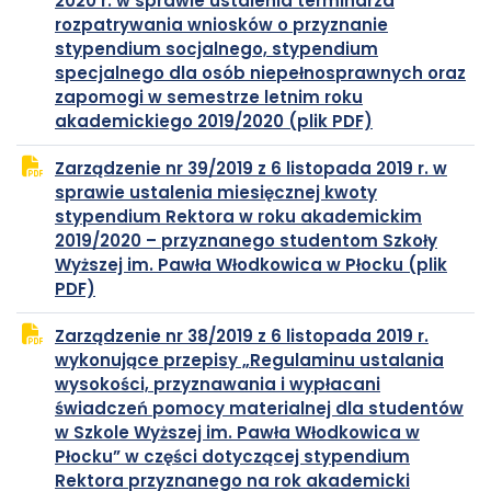
2020 r. w sprawie ustalenia terminarza
karcie
rozpatrywania wniosków o przyznanie
stypendium socjalnego, stypendium
specjalnego dla osób niepełnosprawnych oraz
zapomogi w semestrze letnim roku
plik
otwiera
akademickiego 2019/2020 (plik PDF)
PDF
się
Zarządzenie nr 39/2019 z 6 listopada 2019 r. w
w
sprawie ustalenia miesięcznej kwoty
nowej
stypendium Rektora w roku akademickim
karcie
2019/2020 – przyznanego studentom Szkoły
Wyższej im. Pawła Włodkowica w Płocku (plik
plik
otwiera
PDF)
PDF
się
Zarządzenie nr 38/2019 z 6 listopada 2019 r.
w
wykonujące przepisy „Regulaminu ustalania
nowej
wysokości, przyznawania i wypłacani
karcie
świadczeń pomocy materialnej dla studentów
w Szkole Wyższej im. Pawła Włodkowica w
Płocku” w części dotyczącej stypendium
Rektora przyznanego na rok akademicki