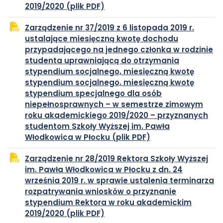
plik
otwiera
2019/2020 (plik PDF)
PDF
się
Zarządzenie nr 37/2019 z 6 listopada 2019 r.
w
ustalające miesięczną kwotę dochodu
nowej
przypadającego na jednego członka w rodzinie
karcie
studenta uprawniającą do otrzymania
stypendium socjalnego, miesięczną kwotę
stypendium socjalnego, miesięczną kwotę
stypendium specjalnego dla osób
niepełnosprawnych – w semestrze zimowym
roku akademickiego 2019/2020 – przyznanych
studentom Szkoły Wyższej im. Pawła
plik
otwiera
Włodkowica w Płocku (plik PDF)
PDF
się
Zarządzenie nr 28/2019 Rektora Szkoły Wyższej
w
im. Pawła Włodkowica w Płocku z dn. 24
nowej
września 2019 r. w sprawie ustalenia terminarza
karcie
rozpatrywania wniosków o przyznanie
stypendium Rektora w roku akademickim
plik
otwiera
2019/2020 (plik PDF)