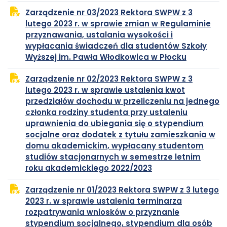
PDF
się
Zarządzenie nr 03/2023 Rektora SWPW z 3
w
lutego 2023 r. w sprawie zmian w Regulaminie
nowej
przyznawania, ustalania wysokości i
karcie
wypłacania świadczeń dla studentów Szkoły
plik
otwiera
Wyższej im. Pawła Włodkowica w Płocku
PDF
się
Zarządzenie nr 02/2023 Rektora SWPW z 3
w
lutego 2023 r. w sprawie ustalenia kwot
nowej
przedziałów dochodu w przeliczeniu na jednego
karcie
członka rodziny studenta przy ustaleniu
uprawnienia do ubiegania się o stypendium
socjalne oraz dodatek z tytułu zamieszkania w
domu akademickim, wypłacany studentom
studiów stacjonarnych w semestrze letnim
plik
otwiera
roku akademickiego 2022/2023
PDF
się
Zarządzenie nr 01/2023 Rektora SWPW z 3 lutego
w
2023 r. w sprawie ustalenia terminarza
nowej
rozpatrywania wniosków o przyznanie
karcie
stypendium socjalnego, stypendium dla osób