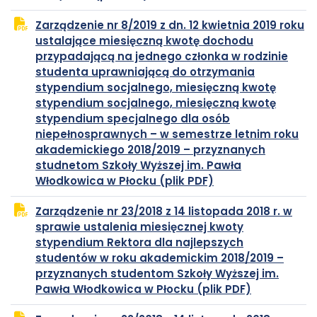
PDF
się
Zarządzenie nr 8/2019 z dn. 12 kwietnia 2019 roku
w
ustalające miesięczną kwotę dochodu
nowej
przypadającą na jednego członka w rodzinie
karcie
studenta uprawniającą do otrzymania
stypendium socjalnego, miesięczną kwotę
stypendium socjalnego, miesięczną kwotę
stypendium specjalnego dla osób
niepełnosprawnych – w semestrze letnim roku
akademickiego 2018/2019 – przyznanych
studnetom Szkoły Wyższej im. Pawła
plik
otwiera
Włodkowica w Płocku (plik PDF)
PDF
się
Zarządzenie nr 23/2018 z 14 listopada 2018 r. w
w
sprawie ustalenia miesięcznej kwoty
nowej
stypendium Rektora dla najlepszych
karcie
studentów w roku akademickim 2018/2019 –
przyznanych studentom Szkoły Wyższej im.
plik
otwiera
Pawła Włodkowica w Płocku (plik PDF)
PDF
się