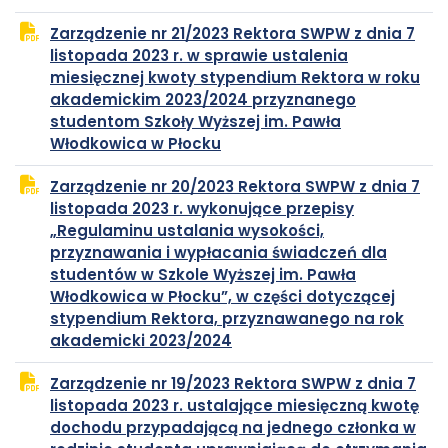
PDF
się
Zarządzenie nr 21/2023 Rektora SWPW z dnia 7
w
listopada 2023 r. w sprawie ustalenia
nowej
miesięcznej kwoty stypendium Rektora w roku
karcie
akademickim 2023/2024 przyznanego
studentom Szkoły Wyższej im. Pawła
plik
otwiera
Włodkowica w Płocku
PDF
się
Zarządzenie nr 20/2023 Rektora SWPW z dnia 7
w
listopada 2023 r. wykonujące przepisy
nowej
„Regulaminu ustalania wysokości,
karcie
przyznawania i wypłacania świadczeń dla
studentów w Szkole Wyższej im. Pawła
Włodkowica w Płocku”, w części dotyczącej
stypendium Rektora, przyznawanego na rok
plik
otwiera
akademicki 2023/2024
PDF
się
Zarządzenie nr 19/2023 Rektora SWPW z dnia 7
w
listopada 2023 r. ustalające miesięczną kwotę
nowej
dochodu przypadającą na jednego członka w
karcie