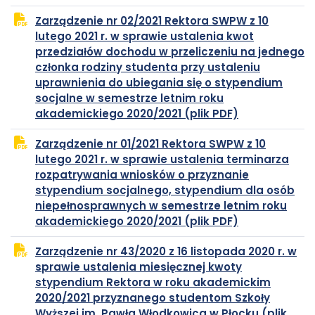
PDF
się
Zarządzenie nr 02/2021 Rektora SWPW z 10
w
lutego 2021 r. w sprawie ustalenia kwot
nowej
przedziałów dochodu w przeliczeniu na jednego
karcie
członka rodziny studenta przy ustaleniu
uprawnienia do ubiegania się o stypendium
socjalne w semestrze letnim roku
plik
otwiera
akademickiego 2020/2021 (plik PDF)
PDF
się
Zarządzenie nr 01/2021 Rektora SWPW z 10
w
lutego 2021 r. w sprawie ustalenia terminarza
nowej
rozpatrywania wniosków o przyznanie
karcie
stypendium socjalnego, stypendium dla osób
niepełnosprawnych w semestrze letnim roku
plik
otwiera
akademickiego 2020/2021 (plik PDF)
PDF
się
Zarządzenie nr 43/2020 z 16 listopada 2020 r. w
w
sprawie ustalenia miesięcznej kwoty
nowej
stypendium Rektora w roku akademickim
karcie
2020/2021 przyznanego studentom Szkoły
Wyższej im. Pawła Włodkowica w Płocku (plik