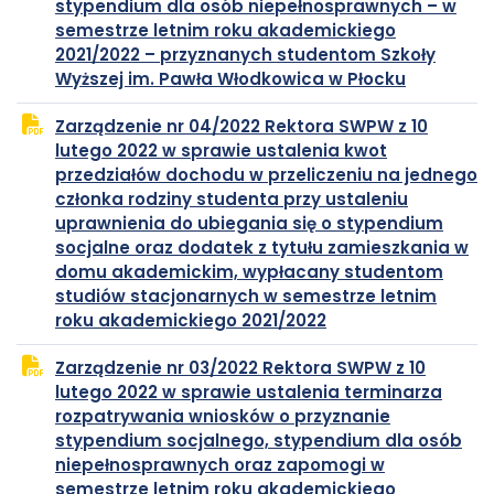
stypendium dla osób niepełnosprawnych – w
semestrze letnim roku akademickiego
2021/2022 – przyznanych studentom Szkoły
plik
otwiera
Wyższej im. Pawła Włodkowica w Płocku
PDF
się
Zarządzenie nr 04/2022 Rektora SWPW z 10
w
lutego 2022 w sprawie ustalenia kwot
nowej
przedziałów dochodu w przeliczeniu na jednego
karcie
członka rodziny studenta przy ustaleniu
uprawnienia do ubiegania się o stypendium
socjalne oraz dodatek z tytułu zamieszkania w
domu akademickim, wypłacany studentom
studiów stacjonarnych w semestrze letnim
plik
otwiera
roku akademickiego 2021/2022
PDF
się
Zarządzenie nr 03/2022 Rektora SWPW z 10
w
lutego 2022 w sprawie ustalenia terminarza
nowej
rozpatrywania wniosków o przyznanie
karcie
stypendium socjalnego, stypendium dla osób
niepełnosprawnych oraz zapomogi w
semestrze letnim roku akademickiego