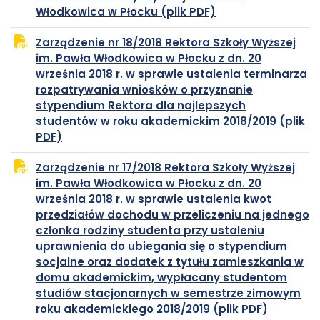
plik
otwiera
Włodkowica w Płocku (plik PDF)
PDF
się
Zarządzenie nr 18/2018 Rektora Szkoły Wyższej
w
im. Pawła Włodkowica w Płocku z dn. 20
nowej
września 2018 r. w sprawie ustalenia terminarza
karcie
rozpatrywania wniosków o przyznanie
stypendium Rektora dla najlepszych
studentów w roku akademickim 2018/2019 (plik
plik
otwiera
PDF)
PDF
się
Zarządzenie nr 17/2018 Rektora Szkoły Wyższej
w
im. Pawła Włodkowica w Płocku z dn. 20
nowej
września 2018 r. w sprawie ustalenia kwot
karcie
przedziałów dochodu w przeliczeniu na jednego
członka rodziny studenta przy ustaleniu
uprawnienia do ubiegania się o stypendium
socjalne oraz dodatek z tytułu zamieszkania w
domu akademickim, wypłacany studentom
studiów stacjonarnych w semestrze zimowym
plik
otwiera
roku akademickiego 2018/2019 (plik PDF)