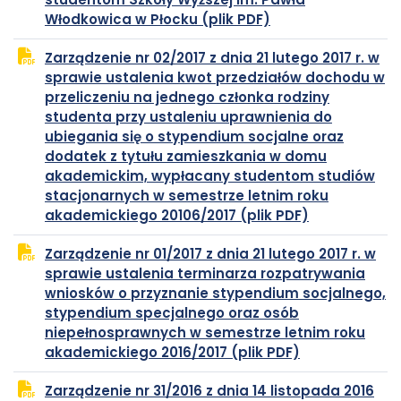
plik
otwiera
Włodkowica w Płocku (plik PDF)
PDF
się
Zarządzenie nr 02/2017 z dnia 21 lutego 2017 r. w
w
sprawie ustalenia kwot przedziałów dochodu w
nowej
przeliczeniu na jednego członka rodziny
karcie
studenta przy ustaleniu uprawnienia do
ubiegania się o stypendium socjalne oraz
dodatek z tytułu zamieszkania w domu
akademickim, wypłacany studentom studiów
stacjonarnych w semestrze letnim roku
plik
otwiera
akademickiego 20106/2017 (plik PDF)
PDF
się
Zarządzenie nr 01/2017 z dnia 21 lutego 2017 r. w
w
sprawie ustalenia terminarza rozpatrywania
nowej
wniosków o przyznanie stypendium socjalnego,
karcie
stypendium specjalnego oraz osób
niepełnosprawnych w semestrze letnim roku
plik
otwiera
akademickiego 2016/2017 (plik PDF)
PDF
się
Zarządzenie nr 31/2016 z dnia 14 listopada 2016
w