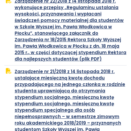
Zarządzenie nr 22/2018 z 14 listopada 2018 r.
w
wykonujące przepisy „Regulaminu ustalania
nowej
wysokości, przyznawania i wypłacani
karcie
świadczeń pomocy materialnej dla studentów
w Szkole Wyższej im. Pawła Włodkowica w
Płocku”, stanowiącego załącznik do
Zarządzenia nr 18/2015 Rektora Szkoły Wyższej
im. Pawła Włodkowica w Płocku z dn. 18 maja
2015 r., w części dotyczącej stypendium Rektora
plik
otwiera
dla najlepszych studentów (plik PDF)
PDF
się
Zarządzenie nr 21/2018 z 14 listopada 2018 r.
w
ustalające miesięczną kwotę dochodu
nowej
przypadającego na jednego członka w rodzinie
karcie
studenta uprawniającą do otrzymania
stypendium socjalnego, miesięczną kwotę
stypendium socjalnego, miesięczną kwotę
stypendium specjalnego dla osób
niepełnosprawnych – w semestrze zimowym
roku akademickiego 2018/2019 – przyznanych
studentom Szkoły Wyższej im. Pawła