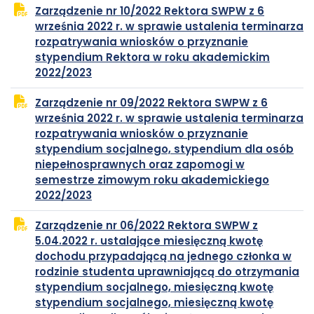
Zarządzenie nr 10/2022 Rektora SWPW z 6
w
września 2022 r. w sprawie ustalenia terminarza
nowej
rozpatrywania wniosków o przyznanie
karcie
stypendium Rektora w roku akademickim
plik
otwiera
2022/2023
PDF
się
Zarządzenie nr 09/2022 Rektora SWPW z 6
w
września 2022 r. w sprawie ustalenia terminarza
nowej
rozpatrywania wniosków o przyznanie
karcie
stypendium socjalnego, stypendium dla osób
niepełnosprawnych oraz zapomogi w
semestrze zimowym roku akademickiego
plik
otwiera
2022/2023
PDF
się
Zarządzenie nr 06/2022 Rektora SWPW z
w
5.04.2022 r. ustalające miesięczną kwotę
nowej
dochodu przypadającą na jednego członka w
karcie
rodzinie studenta uprawniającą do otrzymania
stypendium socjalnego, miesięczną kwotę
stypendium socjalnego, miesięczną kwotę