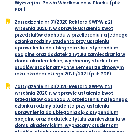
Wyższej im. Pawła Włodkowica w Płocku (plik
plik
otwiera
PDF)
PDF
się
Zarządzenie nr 31/2020 Rektora SWPW z 21
w
września 2020 r. w sprawie ustalenia kwot
nowej
przedziałów dochodu w przeliczeniu na jednego
karcie
członka rodziny studenta przy ustaleniu
uprawnienia do ubiegania się o stypendium
socjalne oraz dodatek z tytułu zamieszkania w
domu akademickim, wypłacany studentom
studiów stacjonarnych w semestrze zimowym
plik
otwiera
roku akademickiego 2020/2021 (plik PDF)
PDF
się
Zarządzenie nr 31/2020 Rektora SWPW z 21
w
września 2020 r. w sprawie ustalenia kwot
nowej
przedziałów dochodu w przeliczeniu na jednego
karcie
członka rodziny studenta przy ustaleniu
uprawnienia do ubiegania się o stypendium
socjalne oraz dodatek z tytułu zamieszkania w
domu akademickim, wypłacany studentom
studiów stacjonarnych w semestrze zimowym