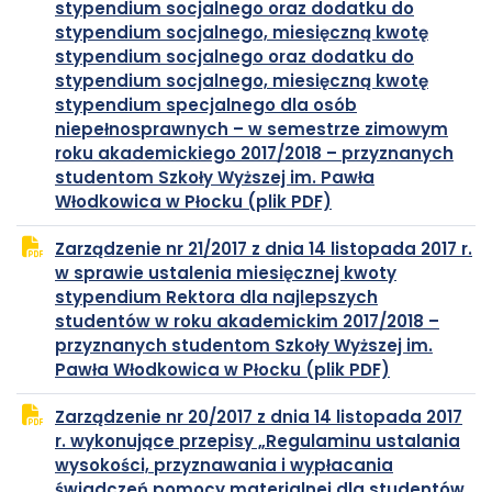
stypendium socjalnego oraz dodatku do
stypendium socjalnego, miesięczną kwotę
stypendium socjalnego oraz dodatku do
stypendium socjalnego, miesięczną kwotę
stypendium specjalnego dla osób
niepełnosprawnych – w semestrze zimowym
roku akademickiego 2017/2018 – przyznanych
studentom Szkoły Wyższej im. Pawła
plik
otwiera
Włodkowica w Płocku (plik PDF)
PDF
się
Zarządzenie nr 21/2017 z dnia 14 listopada 2017 r.
w
w sprawie ustalenia miesięcznej kwoty
nowej
stypendium Rektora dla najlepszych
karcie
studentów w roku akademickim 2017/2018 –
przyznanych studentom Szkoły Wyższej im.
plik
otwiera
Pawła Włodkowica w Płocku (plik PDF)
PDF
się
Zarządzenie nr 20/2017 z dnia 14 listopada 2017
w
r. wykonujące przepisy „Regulaminu ustalania
nowej
wysokości, przyznawania i wypłacania
karcie
świadczeń pomocy materialnej dla studentów