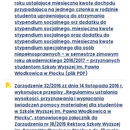
roku ustalające miesięczną kwotę dochodu
nowej
przypadającą na jednego członka w rodzinie
karcie
studenta uprawniającą do otrzymania
stypendium socjalnego orz dodatku do
stypendium socjalnego, miesięczną kwotę
stypendium socjalnego oraz dodatku do
stypendium socjalnego, miesięczną kwotę
stypendium specjalnego dla osób
niepełnosprawnych – w semestrze zimowym
roku akademickiego 2016/2017 – przyznanych
studentom Szkoły Wyższej im. Pawła
plik
otwiera
Włodkowica w Płocku (plik PDF)
PDF
się
Zarządzenie 32/2016 zz dnia 14 listopada 2016 r.
w
wykonujące przepisy „Regulaminu ustalania
nowej
wysokości, przyznawania i wypłacania
karcie
świadczeń pomocy materialnej dla studentów
w Szkole Wyższej im. Pawła Włodkowica w
Płocku”, stanowiącego załącznik do
Zarządzenia nr 18/2015 Rektora Szkoły Wyższej