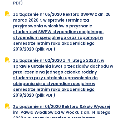
plik
otwiera
PDF)
PDF
się
Zarządzenie nr 05/2020 Rektora SWPW z dn. 26
w
marca 2020 r. w sprawie terminarza
nowej
przyjmowania wniosków o przyznanie
karcie
studentowi SWPW stypendium socjalnego,
stypendium specjalnego oraz zapomogi w
semestrze letnim roku akademickiego
plik
otwiera
2019/2020 (plik PDF)
PDF
się
Zarządzenie nr 02/2020 z 14 lutego 2020 r. w
w
sprawie ustalenia kwot przedziałów dochodu w
nowej
przeliczenie na jednego członka rodziny
karcie
studenta przy ustaleniu uprawnienia do
ubiegania się o stypendium socjalne w
semestrze letnim roku akademickiego
plik
otwiera
2019/2020 (plik PDF)
PDF
się
Zarządzenie nr 01/2020 Rektora Szkoły Wyższej
w
im. Pawła Włodkowica w Płocku z dn. 14 lutego
nowej