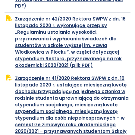
plik
otwiera
PDF)
PDF
się
Zarządzenie nr 42/2020 Rektora SWPW z dn. 16
w
listopada 2020 r. wykonujące przepisy
nowej
„Regulaminu ustalania wysokości,
karcie
przyznawania i wypłacania świadczeń dla
studentów w Szkole Wyższej im. Pawła
Włodkowica w Płocku”, w części dotyczącej
stypendium Rektora, przyznawanego na rok
plik
otwiera
akademicki 2020/2021 (plik PDF)
PDF
się
Zarządzenie nr 41/2020 Rektora SWPW z dn. 16
w
listopada 2020 r. ustalające miesięczną kwotę
nowej
dochodu przypadającą na jednego członka w
karcie
rodzinie studenta uprawniającą do otrzymania
stypendium socjalnego, miesięczną kwotę
stypendium socjalnego, miesięczną kwotę
stypendium dla osób niepełnosprawnych – w
semestrze zimowym roku akademickiego
2020/2021 – przyznawanych studentom Szkoły