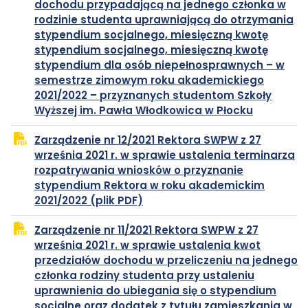
dochodu przypadającą na jednego członka w
karcie
rodzinie studenta uprawniającą do otrzymania
stypendium socjalnego, miesięczną kwotę
stypendium socjalnego, miesięczną kwotę
stypendium dla osób niepełnosprawnych – w
semestrze zimowym roku akademickiego
2021/2022 – przyznanych studentom Szkoły
plik
otwiera
Wyższej im. Pawła Włodkowica w Płocku
PDF
się
Zarządzenie nr 12/2021 Rektora SWPW z 27
w
września 2021 r. w sprawie ustalenia terminarza
nowej
rozpatrywania wniosków o przyznanie
karcie
stypendium Rektora w roku akademickim
plik
otwiera
2021/2022 (plik PDF)
PDF
się
Zarządzenie nr 11/2021 Rektora SWPW z 27
w
września 2021 r. w sprawie ustalenia kwot
nowej
przedziałów dochodu w przeliczeniu na jednego
karcie
członka rodziny studenta przy ustaleniu
uprawnienia do ubiegania się o stypendium
socjalne oraz dodatek z tytułu zamieszkania w