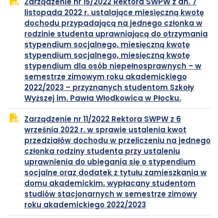
Zarządzenie nr 15/2022 Rektora SWPW z dn. 7
w
listopada 2022 r. ustalające miesięczną kwotę
nowej
dochodu przypadającą na jednego członka w
karcie
rodzinie studenta uprawniającą do otrzymania
stypendium socjalnego, miesięczną kwotę
stypendium socjalnego, miesięczną kwotę
stypendium dla osób niepełnosprawnych – w
semestrze zimowym roku akademickiego
2022/2023 – przyznanych studentom Szkoły
plik
otwiera
Wyższej im. Pawła Włodkowica w Płocku.
PDF
się
Zarządzenie nr 11/2022 Rektora SWPW z 6
w
września 2022 r. w sprawie ustalenia kwot
nowej
przedziałów dochodu w przeliczeniu na jednego
karcie
członka rodziny studenta przy ustaleniu
uprawnienia do ubiegania się o stypendium
socjalne oraz dodatek z tytułu zamieszkania w
domu akademickim, wypłacany studentom
studiów stacjonarnych w semestrze zimowy
plik
otwiera
roku akademickiego 2022/2023
PDF
się