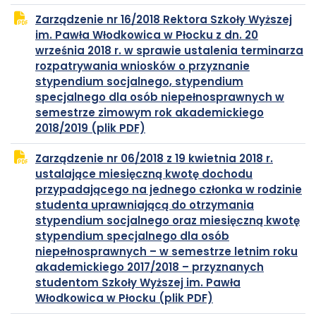
PDF
się
Zarządzenie nr 16/2018 Rektora Szkoły Wyższej
w
im. Pawła Włodkowica w Płocku z dn. 20
nowej
września 2018 r. w sprawie ustalenia terminarza
karcie
rozpatrywania wniosków o przyznanie
stypendium socjalnego, stypendium
specjalnego dla osób niepełnosprawnych w
semestrze zimowym rok akademickiego
plik
otwiera
2018/2019 (plik PDF)
PDF
się
Zarządzenie nr 06/2018 z 19 kwietnia 2018 r.
w
ustalające miesięczną kwotę dochodu
nowej
przypadającego na jednego członka w rodzinie
karcie
studenta uprawniającą do otrzymania
stypendium socjalnego oraz miesięczną kwotę
stypendium specjalnego dla osób
niepełnosprawnych – w semestrze letnim roku
akademickiego 2017/2018 – przyznanych
studentom Szkoły Wyższej im. Pawła
plik
otwiera
Włodkowica w Płocku (plik PDF)
PDF
się