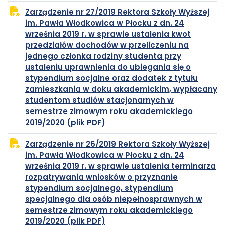
PDF
się
Zarządzenie nr 27/2019 Rektora Szkoły Wyższej
w
im. Pawła Włodkowica w Płocku z dn. 24
nowej
września 2019 r. w sprawie ustalenia kwot
karcie
przedziałów dochodów w przeliczeniu na
jednego członka rodziny studenta przy
ustaleniu uprawnienia do ubiegania się o
stypendium socjalne oraz dodatek z tytułu
zamieszkania w doku akademickim, wypłacany
studentom studiów stacjonarnych w
semestrze zimowym roku akademickiego
plik
otwiera
2019/2020 (plik PDF)
PDF
się
Zarządzenie nr 26/2019 Rektora Szkoły Wyższej
w
im. Pawła Włodkowica w Płocku z dn. 24
nowej
września 2019 r. w sprawie ustalenia terminarza
karcie
rozpatrywania wniosków o przyznanie
stypendium socjalnego, stypendium
specjalnego dla osób niepełnosprawnych w
semestrze zimowym roku akademickiego
plik
otwiera
2019/2020 (plik PDF)