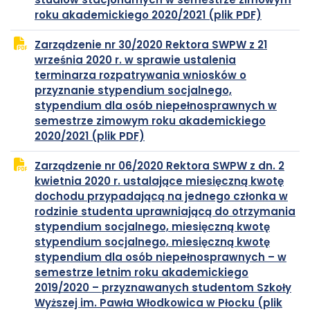
plik
otwiera
roku akademickiego 2020/2021 (plik PDF)
PDF
się
Zarządzenie nr 30/2020 Rektora SWPW z 21
w
września 2020 r. w sprawie ustalenia
nowej
terminarza rozpatrywania wniosków o
karcie
przyznanie stypendium socjalnego,
stypendium dla osób niepełnosprawnych w
semestrze zimowym roku akademickiego
plik
otwiera
2020/2021 (plik PDF)
PDF
się
Zarządzenie nr 06/2020 Rektora SWPW z dn. 2
w
kwietnia 2020 r. ustalające miesięczną kwotę
nowej
dochodu przypadającą na jednego członka w
karcie
rodzinie studenta uprawniającą do otrzymania
stypendium socjalnego, miesięczną kwotę
stypendium socjalnego, miesięczną kwotę
stypendium dla osób niepełnosprawnych – w
semestrze letnim roku akademickiego
2019/2020 – przyznawanych studentom Szkoły
Wyższej im. Pawła Włodkowica w Płocku (plik