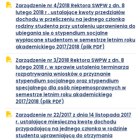
Zarządzenie nr 4/2018 Rektora SWPW z dn. 8
w
lutego 2018 r . ustalające kwoty przedziałów
nowej
dochodu w przeliczeniu na jednego członka
karcie
rodziny studenta przy ustaleniu uprawnienia do
ubiegania się o stypendium socjalne
wypłacane studentom w semestrze letnim roku
plik
otwiera
akademickiego 2017/2018 (plik PDF)
PDF
się
Zarządzenie nr 3/2018 Rektora SWPW z dn. 8
w
lutego 2018 r. w sprawie ustalenia terminarza
nowej
rozpatrywania wniosków o przyznanie
karcie
stypendium socjalnego oraz stypendium
specjalnego dla osób niepełnosprawnych w
semestrze letnim roku akademickiego
plik
otwiera
2017/2018 (plik PDF)
PDF
się
Zarządzenie nr 22/2017 z dnia 14 listopada 2017
w
r. ustalające miesięczną kwotę dochodu
nowej
przypadającą na jednego członka w rodzinie
karcie
studenta uprawniającą do otrzymania