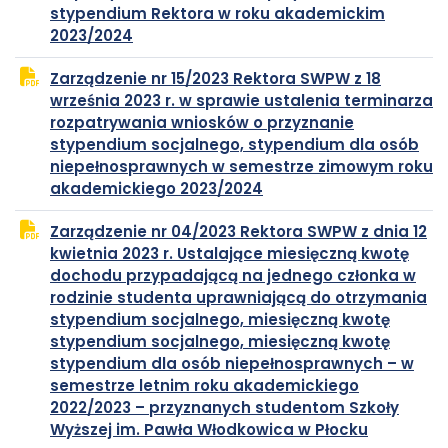
stypendium Rektora w roku akademickim
plik
otwiera
2023/2024
PDF
się
Zarządzenie nr 15/2023 Rektora SWPW z 18
w
września 2023 r. w sprawie ustalenia terminarza
nowej
rozpatrywania wniosków o przyznanie
karcie
stypendium socjalnego, stypendium dla osób
niepełnosprawnych w semestrze zimowym roku
plik
otwiera
akademickiego 2023/2024
PDF
się
Zarządzenie nr 04/2023 Rektora SWPW z dnia 12
w
kwietnia 2023 r. Ustalające miesięczną kwotę
nowej
dochodu przypadającą na jednego członka w
karcie
rodzinie studenta uprawniającą do otrzymania
stypendium socjalnego, miesięczną kwotę
stypendium socjalnego, miesięczną kwotę
stypendium dla osób niepełnosprawnych – w
semestrze letnim roku akademickiego
2022/2023 – przyznanych studentom Szkoły
plik
otwiera
Wyższej im. Pawła Włodkowica w Płocku