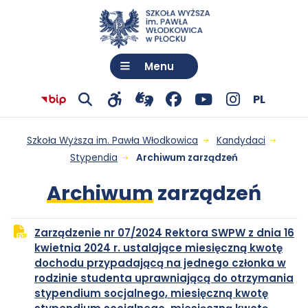
Menu
Język:
Polski
Wy
PL
Przejdź
otwiera
Facebook
otwiera
YouTube
otwiera
Instagram
otwiera
Przejdź do menu
Przejdź do treści
Wyszukiwarka
Mapa serwisu
Archiwum
Pokaż
Pokaż
Biuletyn
Szkoła Wyższa im. Pawła Włodkowica
Kandydaci
do
się
-
się
-
się
-
się
wyszukiwarkę
narzędzia
informacji
Stypendia
Archiwum zarządzeń
ję
zarządzeń
połączenia
w
otwiera
w
otwiera
w
otwiera
w
dostępności
Publicznej
Archiwum
zarządzeń
z
nowej
się
nowej
się
nowej
się
nowej
-
Szkoły
tłumaczem
karcie
w
karcie
w
karcie
w
karcie
Zarządzenie nr 07/2024 Rektora SWPW z dnia 16
Wyższej
Szkoła
języka
nowej
nowej
nowej
kwietnia 2024 r. ustalające miesięczną kwotę
dochodu przypadającą na jednego członka w
im.
migowego
karcie
karcie
karcie
rodzinie studenta uprawniającą do otrzymania
Wyższa
Pawła
stypendium socjalnego, miesięczną kwotę