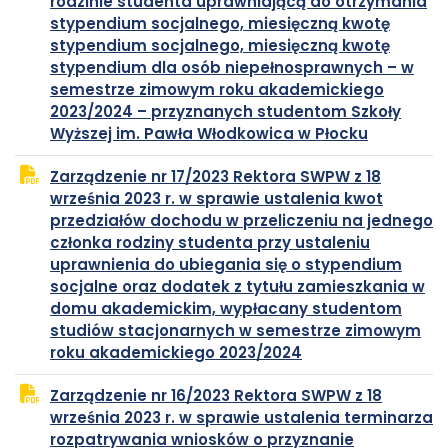
rodzinie studenta uprawniającą do otrzymania
stypendium socjalnego, miesięczną kwotę
stypendium socjalnego, miesięczną kwotę
stypendium dla osób niepełnosprawnych – w
semestrze zimowym roku akademickiego
2023/2024 – przyznanych studentom Szkoły
plik
otwiera
Wyższej im. Pawła Włodkowica w Płocku
PDF
się
Zarządzenie nr 17/2023 Rektora SWPW z 18
w
września 2023 r. w sprawie ustalenia kwot
nowej
przedziałów dochodu w przeliczeniu na jednego
karcie
członka rodziny studenta przy ustaleniu
uprawnienia do ubiegania się o stypendium
socjalne oraz dodatek z tytułu zamieszkania w
domu akademickim, wypłacany studentom
studiów stacjonarnych w semestrze zimowym
plik
otwiera
roku akademickiego 2023/2024
PDF
się
Zarządzenie nr 16/2023 Rektora SWPW z 18
w
września 2023 r. w sprawie ustalenia terminarza
nowej
rozpatrywania wniosków o przyznanie
karcie