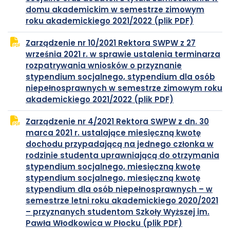
domu akademickim w semestrze zimowym
plik
otwiera
roku akademickiego 2021/2022 (plik PDF)
PDF
się
Zarządzenie nr 10/2021 Rektora SWPW z 27
w
września 2021 r. w sprawie ustalenia terminarza
nowej
rozpatrywania wniosków o przyznanie
karcie
stypendium socjalnego, stypendium dla osób
niepełnosprawnych w semestrze zimowym roku
plik
otwiera
akademickiego 2021/2022 (plik PDF)
PDF
się
Zarządzenie nr 4/2021 Rektora SWPW z dn. 30
w
marca 2021 r. ustalające miesięczną kwotę
nowej
dochodu przypadającą na jednego członka w
karcie
rodzinie studenta uprawniającą do otrzymania
stypendium socjalnego, miesięczną kwotę
stypendium socjalnego, miesięczną kwotę
stypendium dla osób niepełnosprawnych – w
semestrze letni roku akademickiego 2020/2021
– przyznanych studentom Szkoły Wyższej im.
plik
otwiera
Pawła Włodkowica w Płocku (plik PDF)