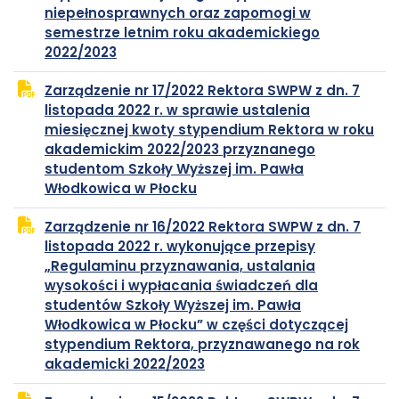
niepełnosprawnych oraz zapomogi w
semestrze letnim roku akademickiego
plik
otwiera
2022/2023
PDF
się
Zarządzenie nr 17/2022 Rektora SWPW z dn. 7
w
listopada 2022 r. w sprawie ustalenia
nowej
miesięcznej kwoty stypendium Rektora w roku
karcie
akademickim 2022/2023 przyznanego
studentom Szkoły Wyższej im. Pawła
plik
otwiera
Włodkowica w Płocku
PDF
się
Zarządzenie nr 16/2022 Rektora SWPW z dn. 7
w
listopada 2022 r. wykonujące przepisy
nowej
„Regulaminu przyznawania, ustalania
karcie
wysokości i wypłacania świadczeń dla
studentów Szkoły Wyższej im. Pawła
Włodkowica w Płocku” w części dotyczącej
stypendium Rektora, przyznawanego na rok
plik
otwiera
akademicki 2022/2023
PDF
się