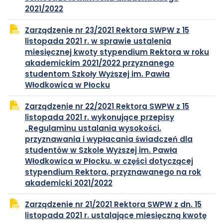
plik
otwiera
2021/2022
PDF
się
Zarządzenie nr 23/2021 Rektora SWPW z 15
w
listopada 2021 r. w sprawie ustalenia
nowej
miesięcznej kwoty stypendium Rektora w roku
karcie
akademickim 2021/2022 przyznanego
studentom Szkoły Wyższej im. Pawła
plik
otwiera
Włodkowica w Płocku
PDF
się
Zarządzenie nr 22/2021 Rektora SWPW z 15
w
listopada 2021 r. wykonujące przepisy
nowej
„Regulaminu ustalania wysokości,
karcie
przyznawania i wypłacania świadczeń dla
studentów w Szkole Wyższej im. Pawła
Włodkowica w Płocku, w części dotyczącej
stypendium Rektora, przyznawanego na rok
plik
otwiera
akademicki 2021/2022
PDF
się
Zarządzenie nr 21/2021 Rektora SWPW z dn. 15
w
listopada 2021 r. ustalające miesięczną kwotę
nowej