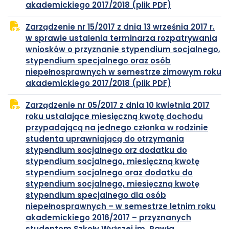
plik
otwiera
akademickiego 2017/2018 (plik PDF)
PDF
się
Zarządzenie nr 15/2017 z dnia 13 września 2017 r.
w
w sprawie ustalenia terminarza rozpatrywania
nowej
wniosków o przyznanie stypendium socjalnego,
karcie
stypendium specjalnego oraz osób
niepełnosprawnych w semestrze zimowym roku
plik
otwiera
akademickiego 2017/2018 (plik PDF)
PDF
się
Zarządzenie nr 05/2017 z dnia 10 kwietnia 2017
w
roku ustalające miesięczną kwotę dochodu
nowej
przypadającą na jednego członka w rodzinie
karcie
studenta uprawniającą do otrzymania
stypendium socjalnego orz dodatku do
stypendium socjalnego, miesięczną kwotę
stypendium socjalnego oraz dodatku do
stypendium socjalnego, miesięczną kwotę
stypendium specjalnego dla osób
niepełnosprawnych – w semestrze letnim roku
akademickiego 2016/2017 – przyznanych
studentom Szkoły Wyższej im. Pawła