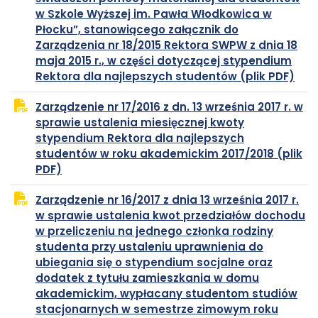
w Szkole Wyższej im. Pawła Włodkowica w
Płocku”, stanowiącego załącznik do
Zarządzenia nr 18/2015 Rektora SWPW z dnia 18
maja 2015 r., w części dotyczącej stypendium
plik
otw
Rektora dla najlepszych studentów (plik PDF)
PDF
się
Zarządzenie nr 17/2016 z dn. 13 września 2017 r. w
w
sprawie ustalenia miesięcznej kwoty
now
stypendium Rektora dla najlepszych
karc
studentów w roku akademickim 2017/2018 (plik
plik
otwiera
PDF)
PDF
się
Zarządzenie nr 16/2017 z dnia 13 września 2017 r.
w
w sprawie ustalenia kwot przedziałów dochodu
nowej
w przeliczeniu na jednego członka rodziny
karcie
studenta przy ustaleniu uprawnienia do
ubiegania się o stypendium socjalne oraz
dodatek z tytułu zamieszkania w domu
akademickim, wypłacany studentom studiów
stacjonarnych w semestrze zimowym roku