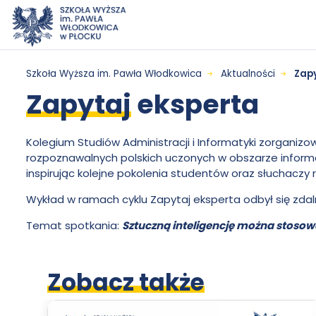
Przejdź do menu
Przejdź do treści
Wyszukiwarka
Mapa serwisu
Zapytaj
Szkoła Wyższa im. Pawła Włodkowica
Aktualności
Zapy
Zapytaj
eksperta
eksperta
-
Kolegium Studiów Administracji i Informatyki zorganiz
rozpoznawalnych polskich uczonych w obszarze informatyk
inspirując kolejne pokolenia studentów oraz słuchaczy r
Szkoła
Wykład w ramach cyklu Zapytaj eksperta odbył się zda
Wyższa
Temat spotkania:
Sztuczną inteligencję można stosow
im.
Zobacz także
Pawła