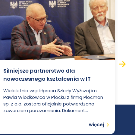
Silniejsze partnerstwo dla
Wo
Następ
nowoczesnego kształcenia w IT
Inf
(pi
Wieloletnia współpraca Szkoły Wyższej im.
Wło
Pawła Włodkowica w Płocku z firmą Plocman
prac
sp. z o.o. została oficjalnie potwierdzona
zawarciem porozumienia. Dokument...
Czytaj
więcej