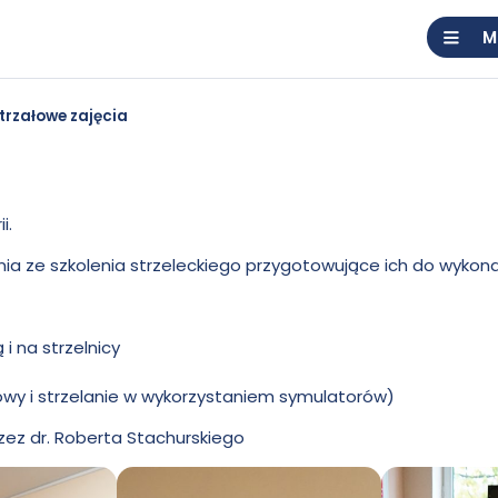
M
rzałowe zajęcia
i.
 ze szkolenia strzeleckiego przygotowujące ich do wykonani
i na strzelnicy
łowy i strzelanie w wykorzystaniem symulatorów)
ez dr. Roberta Stachurskiego