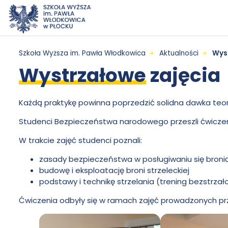
Przejdź do menu
Przejdź do treści
Wyszukiwarka
Mapa serwisu
Wystrzałowe
Szkoła Wyższa im. Pawła Włodkowica
Aktualności
Wyst
Wystrzałowe
zajęcia
zajęcia
-
Każdą praktykę powinna poprzedzić solidna dawka teori
Studenci Bezpieczeństwa narodowego przeszli ćwiczenia
Szkoła
W trakcie zajęć studenci poznali:
Wyższa
zasady bezpieczeństwa w posługiwaniu się bronią 
budowę i eksploatację broni strzeleckiej
podstawy i technikę strzelania (trening bezstrza
im.
Ćwiczenia odbyły się w ramach zajęć prowadzonych prz
Pawła