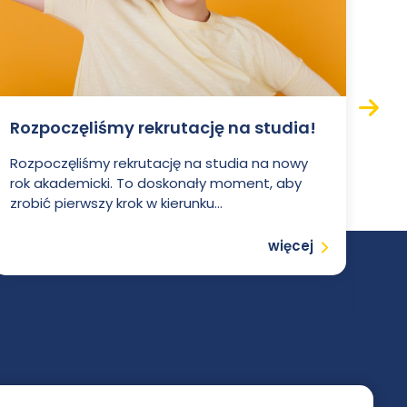
Rozpoczęliśmy rekrutację na studia!
Si
Następ
no
Rozpoczęliśmy rekrutację na studia na nowy
rok akademicki. To doskonały moment, aby
Wie
zrobić pierwszy krok w kierunku...
Paw
sp.
Czytaj
więcej
zaw