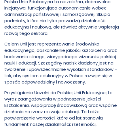
Polska Unia Edukacyjna to niezależna, dobrowolna
Unii
Włodkowica
inicjatywa, funkcjonująca autonomicznie wobec
administracji państwowej i samorządowej. Skupia
Edukacyjnej
podmioty, które nie tylko prowadzą działalność
edukacyjną i naukową, ale również aktywnie wspierają
rozwój tego sektora.
-
Celem Unii jest reprezentowanie środowiska
edukacyjnego, doskonalenie jakości kształcenia oraz
Szkoła
budowanie silnego, wiarygodnego wizerunku polskiej
nauki i edukacji. Szczególny nacisk kładziony jest na
Wyższa
tworzenie i upowszechnianie wysokich standardów –
tak, aby system edukacyjny w Polsce rozwijał się w
sposób odpowiedzialny i nowoczesny.
im.
Przystąpienie Uczelni do Polskiej Unii Edukacyjnej to
wyraz zaangażowania w podnoszenie jakości
Pawła
kształcenia, współpracę środowiskową oraz wspólne
działania na rzecz rozwoju edukacji. To także
Włodkowica
potwierdzenie wartości, które od lat stanowią
fundament naszej działalności: rzetelności,