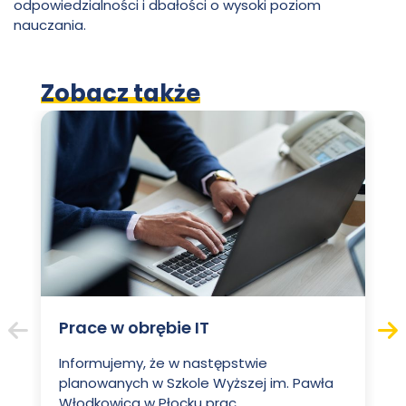
odpowiedzialności i dbałości o wysoki poziom
nauczania.
Zobacz także
Prace w obrębie IT
Poprzedni
Nas
Informujemy, że w następstwie
planowanych w Szkole Wyższej im. Pawła
Włodkowica w Płocku prac