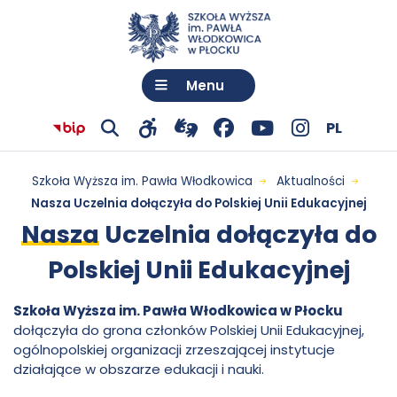
Menu
Wybó
Język:
Polski
PL
Przejdź
otwiera
Facebook
otwiera
YouTube
otwiera
Instagram
otwiera
Przejdź do menu
Przejdź do treści
Wyszukiwarka
Mapa serwisu
Nasza
Pokaż
Pokaż
język
Biuletyn
Szkoła Wyższa im. Pawła Włodkowica
Aktualności
do
się
-
się
-
się
-
się
wyszukiwarkę
narzędzia
informacji
Nasza Uczelnia dołączyła do Polskiej Unii Edukacyjnej
Uczelnia
połączenia
w
otwiera
w
otwiera
w
otwiera
w
dostępności
Nasza
Uczelnia dołączyła do
Publicznej
z
nowej
się
nowej
się
nowej
się
nowej
dołączyła
Polskiej Unii Edukacyjnej
Szkoły
tłumaczem
karcie
w
karcie
w
karcie
w
karcie
Wyższej
do
Szkoła Wyższa im. Pawła Włodkowica w Płocku
języka
nowej
nowej
nowej
dołączyła do grona członków Polskiej Unii Edukacyjnej,
im.
migowego
karcie
karcie
karcie
ogólnopolskiej organizacji zrzeszającej instytucje
Polskiej
działające w obszarze edukacji i nauki.
Pawła