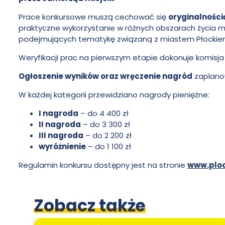
Pawła
Prace konkursowe muszą cechować się
oryginalności
praktyczne wykorzystanie w różnych obszarach życia m
podejmujących tematykę związaną z miastem Płocki
Włodkowica
Weryfikacji prac na pierwszym etapie dokonuje komisja
Ogłoszenie wyników oraz wręczenie nagród
zaplan
W każdej kategorii przewidziano nagrody pieniężne:
I nagroda
– do 4 400 zł
II nagroda
– do 3 300 zł
III nagroda
– do 2 200 zł
wyróżnienie
– do 1 100 zł
Regulamin konkursu dostępny jest na stronie
www.plo
Zobacz także