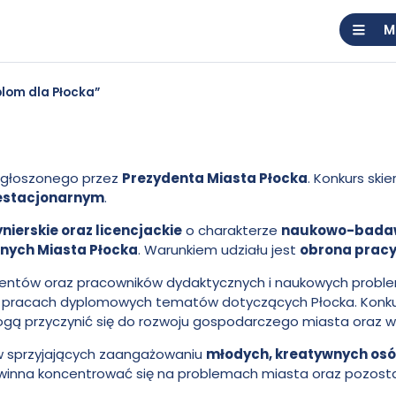
M
lom dla Płocka”
ogłoszonego przez
Prezydenta Miasta Płocka
. Konkurs ski
niestacjonarnym
.
nierskie oraz licencjackie
o charakterze
naukowo-bada
nych Miasta Płocka
. Warunkiem udziału jest
obrona pracy
udentów oraz pracowników dydaktycznych i naukowych probl
w pracach dyplomowych tematów dotyczących Płocka. Konku
ogą przyczynić się do rozwoju gospodarczego miasta oraz w
w sprzyjających zaangażowaniu
młodych, kreatywnych os
powinna koncentrować się na problemach miasta oraz pozos