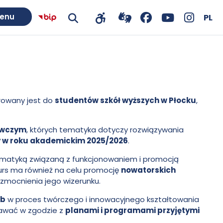
W
Języ
Pols
enu
PL
Przejdź
otwiera
Facebook
otwiera
YouTube
otwiera
Instagra
otwiera
Pokaż
Pokaż
Biuletyn
ję
do
się
-
się
-
się
-
się
wyszukiwarkę
narzędzia
informacji
połączenia
w
otwiera
w
otwiera
w
otwiera
w
dostępności
Publicznej
z
nowej
się
nowej
się
nowej
się
nowej
Szkoły
erowany jest do
studentów szkół wyższych w Płocku
,
tłumaczem
karcie
w
karcie
w
karcie
w
karcie
Wyższej
języka
nowej
nowej
nowej
wczym
, których tematyka dotyczy rozwiązywania
im.
migowego
karcie
karcie
karcie
 w roku akademickim 2025/2026
.
Pawła
ematyką związaną z funkcjonowaniem i promocją
rs ma również na celu promocję
nowatorskich
Włodkowica
zmocnienia jego wizerunku.
ób
w proces twórczego i innowacyjnego kształtowania
tawać w zgodzie z
planami i programami przyjętymi