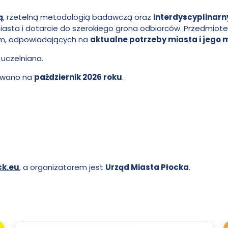
ą
, rzetelną metodologią badawczą oraz
interdyscyplinar
iasta i dotarcie do szerokiego grona odbiorców. Przedmiote
em, odpowiadających na
aktualne potrzeby miasta i jego
 uczelniana.
owano na
październik 2026 roku
.
ck.eu
, a organizatorem jest
Urząd Miasta Płocka
.