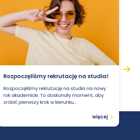
Rozpoczęliśmy rekrutację na studia!
Si
Następ
no
Rozpoczęliśmy rekrutację na studia na nowy
rok akademicki. To doskonały moment, aby
Wie
zrobić pierwszy krok w kierunku...
Paw
sp.
Czytaj
więcej
zaw