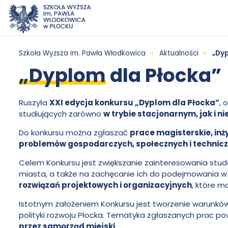
Przejdź do menu
Przejdź do treści
Wyszukiwarka
Mapa serwisu
„Dyplom
Szkoła Wyższa im. Pawła Włodkowica
Aktualności
„Dyp
„Dyplom
dla Płocka”
dla
Płocka”
Ruszyła
XXI edycja konkursu „Dyplom dla Płocka”
, 
studiujących zarówno
w trybie stacjonarnym, jak i 
-
Do konkursu można zgłaszać
prace magisterskie, inży
problemów gospodarczych, społecznych i technicz
Szkoła
Celem Konkursu jest zwiększanie zainteresowania st
miasta, a także na zachęcanie ich do podejmowania 
Wyższa
rozwiązań projektowych i organizacyjnych
, które m
Istotnym założeniem Konkursu jest tworzenie warunkó
im.
polityki rozwoju Płocka. Tematyka zgłaszanych prac 
przez samorząd miejski
.