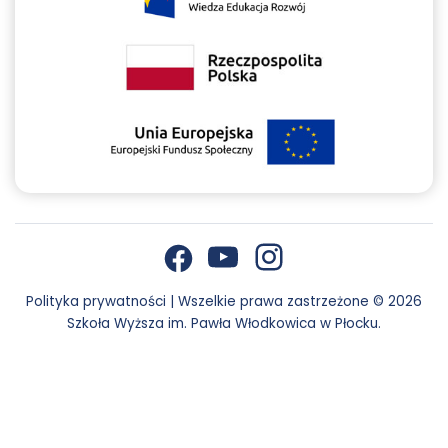
YouTube
Instagram
Facebook
otwiera się w nowej karcie
otwiera się w nowej karcie
otwiera się w nowej karcie
Polityka prywatności
|
Wszelkie prawa zastrzeżone © 2026
Szkoła Wyższa im. Pawła Włodkowica w Płocku.