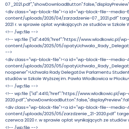
zmian:
07_2021.pdf","showDownloadButton":false,"displayPreview"
Bez
<div class="wp-block-file"><a id="wp-block-file--medi
zmian:
content/uploads/2026/04/zarzadzenie-07_2021.pdf" targe
2021 r. w sprawie opłat wynikających ze studiów w Szkol
Bez
<!-- /wp:file -->
zmian:
Bez
<!-- wp:file {"id":4409,"href":"https://www.wlodkowic.pl/wp
zmian:
content/uploads/2025/05/opatyUchwala_Rady_Delegatow
-->
Bez
<div class="wp-block-file"><a id="wp-block-file--medi
zmian:
content/uploads/2025/05/opatyUchwala_Rady_Delegatow
noopener">Uchwała Rady Delegatów Parlamentu Studentów
studiów w Szkole Wyższej im. Pawła Włodkowica w Płocku
Bez
<!-- /wp:file -->
zmian:
Bez
<!-- wp:file {"id":4410,"href":"https://www.wlodkowic.pl
zmian:
2020.pdf","showDownloadButton":false,"displayPreview":fal
Bez
<div class="wp-block-file"><a id="wp-block-file--medi
zmian:
content/uploads/2025/05/zarzdzenie_21-2020.pdf" target
czerwca 2020 r. w sprawie opłat wynikających ze studiów
Bez
<!-- /wp:file -->