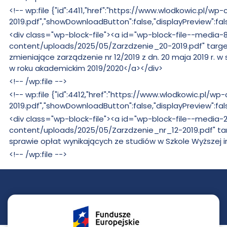
zmian:
Bez
<!-- wp:file {"id":4411,"href":"https://www.wlodkowic.pl
zmian:
2019.pdf","showDownloadButton":false,"displayPreview":fal
Bez
<div class="wp-block-file"><a id="wp-block-file--medi
zmian:
content/uploads/2025/05/Zarzdzenie_20-2019.pdf" target="
zmieniające zarządzenie nr 12/2019 z dn. 20 maja 2019 r.
w roku akademickim 2019/2020</a></div>
Bez
<!-- /wp:file -->
zmian:
Bez
<!-- wp:file {"id":4412,"href":"https://www.wlodkowic.pl
zmian:
2019.pdf","showDownloadButton":false,"displayPreview":fal
Bez
<div class="wp-block-file"><a id="wp-block-file--medi
zmian:
content/uploads/2025/05/Zarzdzenie_nr_12-2019.pdf" targe
sprawie opłat wynikających ze studiów w Szkole Wyższej
Bez
<!-- /wp:file -->
zmian: