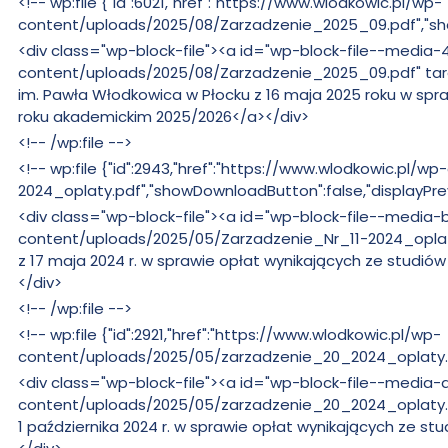
Bez
<!-- wp:file {"id":6021,"href":"https://www.wlodkowic.pl/wp-
zmian:
content/uploads/2025/08/Zarzadzenie_2025_09.pdf","show
Bez
<div class="wp-block-file"><a id="wp-block-file--medi
zmian:
content/uploads/2025/08/Zarzadzenie_2025_09.pdf" targe
im. Pawła Włodkowica w Płocku z 16 maja 2025 roku w spr
roku akademickim 2025/2026</a></div>
Bez
<!-- /wp:file -->
zmian:
Bez
<!-- wp:file {"id":2943,"href":"https://www.wlodkowic.pl
zmian:
2024_oplaty.pdf","showDownloadButton":false,"displayPrev
Bez
<div class="wp-block-file"><a id="wp-block-file--medi
zmian:
content/uploads/2025/05/Zarzadzenie_Nr_11-2024_oplaty
z 17 maja 2024 r. w sprawie opłat wynikających ze studi
</div>
Bez
<!-- /wp:file -->
zmian:
Bez
<!-- wp:file {"id":2921,"href":"https://www.wlodkowic.pl/wp-
zmian:
content/uploads/2025/05/zarzadzenie_20_2024_oplaty.pdf
Bez
<div class="wp-block-file"><a id="wp-block-file--medi
zmian:
content/uploads/2025/05/zarzadzenie_20_2024_oplaty.pd
1 października 2024 r. w sprawie opłat wynikających ze 