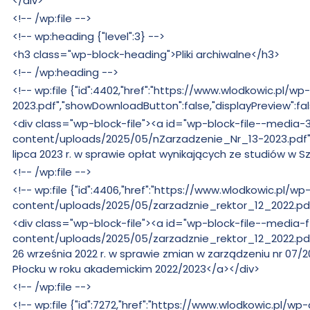
</div>
Bez
<!-- /wp:file -->
zmian:
Bez
<!-- wp:heading {"level":3} -->
zmian:
Bez
<h3 class="wp-block-heading">Pliki archiwalne</h3>
zmian:
Bez
<!-- /wp:heading -->
zmian:
Bez
<!-- wp:file {"id":4402,"href":"https://www.wlodkowic.p
zmian:
2023.pdf","showDownloadButton":false,"displayPreview":fal
Bez
<div class="wp-block-file"><a id="wp-block-file--med
zmian:
content/uploads/2025/05/nZarzadzenie_Nr_13-2023.pdf" t
lipca 2023 r. w sprawie opłat wynikających ze studiów w
Bez
<!-- /wp:file -->
zmian:
Bez
<!-- wp:file {"id":4406,"href":"https://www.wlodkowic.pl/wp
zmian:
content/uploads/2025/05/zarzadznie_rektor_12_2022.pdf"
Bez
<div class="wp-block-file"><a id="wp-block-file--medi
zmian:
content/uploads/2025/05/zarzadznie_rektor_12_2022.pdf"
26 września 2022 r. w sprawie zmian w zarządzeniu nr 07/
Płocku w roku akademickim 2022/2023</a></div>
Bez
<!-- /wp:file -->
zmian:
Bez
<!-- wp:file {"id":7272,"href":"https://www.wlodkowic.pl