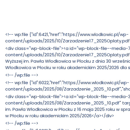
Wyższa
Włodkowica
im.
Bez
<!-- wp:file {"id":6421,"href":"https://www.wlodkowic.pl/wp-
Pawła
zmian:
content/uploads/2025/10/Zarzadzenie17_2025Oplaty.pdf",
Bez
<div class="wp-block-file"><a id="wp-block-file--medi
Włodkowica
zmian:
content/uploads/2025/10/Zarzadzenie17_2025Oplaty.pdf" 
Wyższej im. Pawła Włodkowica w Płocku z dnia 30 września
Włodkowica w Płocku w roku akademickim 2025/2026 dla st
Bez
<!-- /wp:file -->
zmian:
Bez
<!-- wp:file {"id":6022,"href":"https://www.wlodkowic.pl/wp-
zmian:
content/uploads/2025/08/Zarzadzenie_2025_10.pdf","show
Bez
<div class="wp-block-file"><a id="wp-block-file--medi
zmian:
content/uploads/2025/08/Zarzadzenie_2025_10.pdf" targe
im. Pawła Włodkowica w Płocku z 16 maja 2025 roku w sp
w Płocku w roku akademickim 2025/2026</a></div>
Bez
<!-- /wp:file -->
zmian: