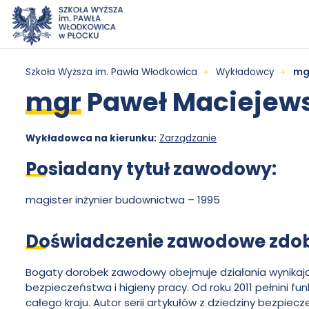
Przejdź do menu
Przejdź do treści
Wyszukiwarka
Mapa serwisu
mgr
Szkoła Wyższa im. Pawła Włodkowica
Wykładowcy
mg
mgr
Paweł Maciejews
Paweł
Maciejewski
Wykładowca na kierunku:
Zarządzanie
Posiadany tytuł zawodowy:
-
magister inżynier budownictwa – 1995
Szkoła
Doświadczenie zawodowe zdoby
Wyższa
Bogaty dorobek zawodowy obejmuje działania wynikają
bezpieczeństwa i higieny pracy. Od roku 2011 pełnini
im.
całego kraju. Autor serii artykułów z dziedziny bezpiec