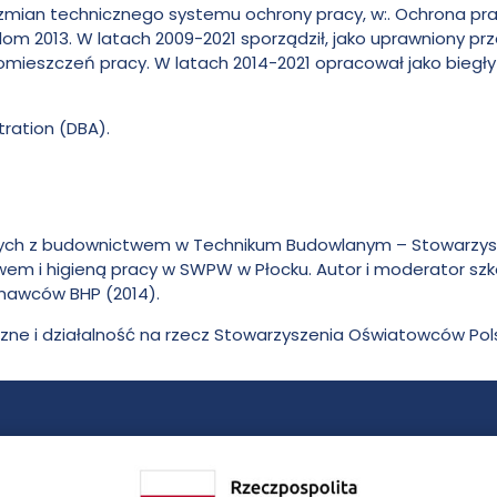
t zmian technicznego systemu ochrony pracy, w:. Ochrona p
dom 2013. W latach 2009-2021 sporządził, jako uprawniony p
omieszczeń pracy. W latach 2014-2021 opracował jako biegły
tration (DBA).
nych z budownictwem w Technikum Budowlanym – Stowarzysze
 i higieną pracy w SWPW w Płocku. Autor i moderator szkol
nawców BHP (2014).
zne i działalność na rzecz Stowarzyszenia Oświatowców Pols