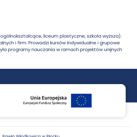
ogólnokształcące, liceum plastyczne, szkoła wyższa).
lnych i firm. Prowadzi kursów indywidualne i grupowe
rzyła programy nauczania w ramach projektów unijnych
. Pawła Włodkowica w Płocku.