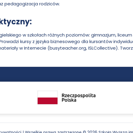
az pedagogizacja rodziców.
ktyczny:
gielskiego w szkołach różnych poziomów: gimnazjum, liceum 
Prowadzi kursy z języka biznesowego dla kursantów indywidua
teriały w Internecie (busyteacher.org, ISLCollective). Two
e
gram
prywatności
|
Wszelkie prawa zastrzeżone © 2026 Szkoła Wyższa im