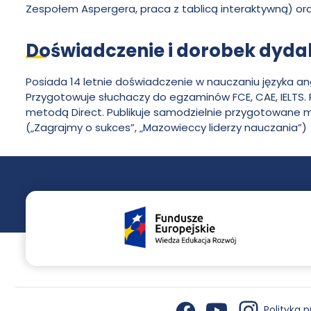
Zespołem Aspergera, praca z tablicą interaktywną) or
Pawła
Doświadczenie i dorobek dyda
Włodkowica
Posiada 14 letnie doświadczenie w nauczaniu języka an
Przygotowuje słuchaczy do egzaminów FCE, CAE, IELTS. 
metodą Direct. Publikuje samodzielnie przygotowane ma
(„Zagrajmy o sukces”, „Mazowieccy liderzy nauczania”)
YouTub
Insta
Facebook
otwiera się w nowej karcie
otwiera się w nowej karcie
otwiera się w nowej karcie
Polityka 