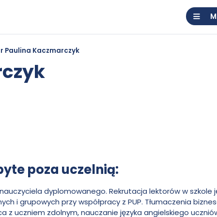
M
r Paulina Kaczmarczyk
rczyk
te poza uczelnią:
uczyciela dyplomowanego. Rekrutacja lektorów w szkole j
nych i grupowych przy współpracy z PUP. Tłumaczenia bizn
raca z uczniem zdolnym, nauczanie języka angielskiego uczn