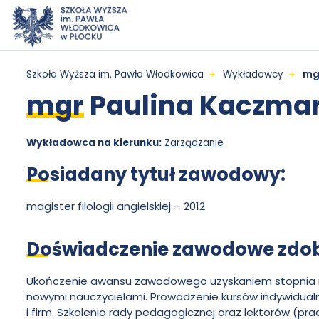
Przejdź do menu
Przejdź do treści
Wyszukiwarka
Mapa serwisu
mgr
Szkoła Wyższa im. Pawła Włodkowica
Wykładowcy
mg
mgr
Paulina Kaczma
Paulina
Kaczmarczyk
Wykładowca na kierunku:
Zarządzanie
Posiadany tytuł zawodowy:
-
magister filologii angielskiej – 2012
Szkoła
Doświadczenie zawodowe zdoby
Wyższa
Ukończenie awansu zawodowego uzyskaniem stopnia na
nowymi nauczycielami. Prowadzenie kursów indywidual
im.
i firm. Szkolenia rady pedagogicznej oraz lektorów (p