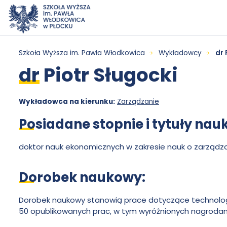
Przejdź do menu
Przejdź do treści
Wyszukiwarka
Mapa serwisu
dr
Szkoła Wyższa im. Pawła Włodkowica
Wykładowcy
dr 
dr
Piotr Sługocki
Piotr
Sługocki
Wykładowca na kierunku:
Zarządzanie
Posiadane stopnie i tytuły nau
-
doktor nauk ekonomicznych w zakresie nauk o zarządza
Szkoła
Dorobek naukowy:
Wyższa
Dorobek naukowy stanowią prace dotyczące technolog
50 opublikowanych prac, w tym wyróżnionych nagrodam
im.