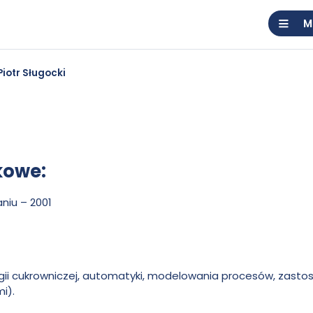
M
Piotr Sługocki
kowe:
niu – 2001
ii cukrowniczej, automatyki, modelowania procesów, zasto
i).