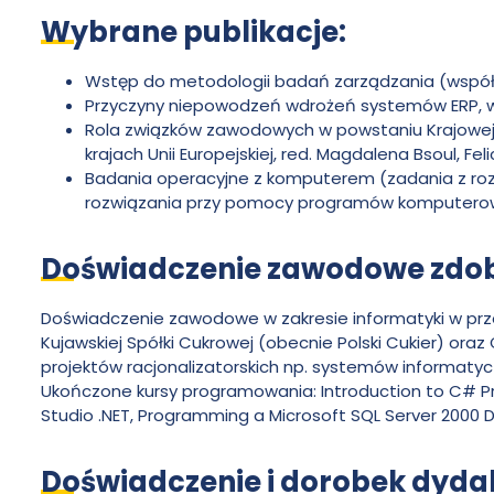
Wybrane publikacje:
Pawła
Wstęp do metodologii badań zarządzania (współa
Włodkowica
Przyczyny niepowodzeń wdrożeń systemów ERP, w: 
Rola związków zawodowych w powstaniu Krajowej 
krajach Unii Europejskiej, red. Magdalena Bsoul, Fel
Badania operacyjne z komputerem (zadania z roz
rozwiązania przy pomocy programów komputerowy
Doświadczenie zawodowe zdoby
Doświadczenie zawodowe w zakresie informatyki w prz
Kujawskiej Spółki Cukrowej (obecnie Polski Cukier) oraz 
projektów racjonalizatorskich np. systemów informatyc
Ukończone kursy programowania: Introduction to C# Pr
Studio .NET, Programming a Microsoft SQL Server 2000
Doświadczenie i dorobek dyda