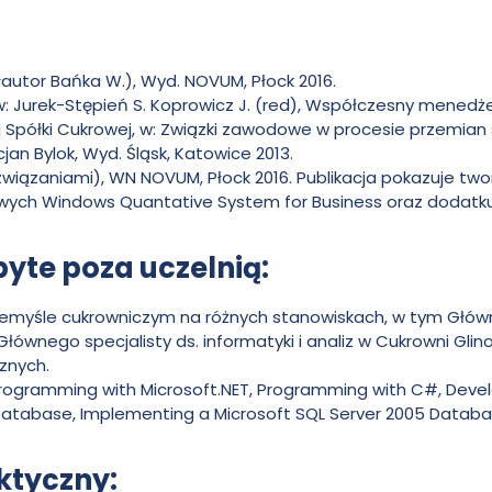
utor Bańka W.), Wyd. NOVUM, Płock 2016.
Jurek-Stępień S. Koprowicz J. (red), Współczesny menedże
Spółki Cukrowej, w: Związki zawodowe w procesie przemian
icjan Bylok, Wyd. Śląsk, Katowice 2013.
wiązaniami), WN NOVUM, Płock 2016. Publikacja pokazuje t
ch Windows Quantative System for Business oraz dodatku 
te poza uczelnią:
emyśle cukrowniczym na różnych stanowiskach, w tym Główn
Głównego specjalisty ds. informatyki i analiz w Cukrowni Glin
znych.
ogramming with Microsoft.NET, Programming with C#, Develo
 Database, Implementing a Microsoft SQL Server 2005 Databa
ktyczny: