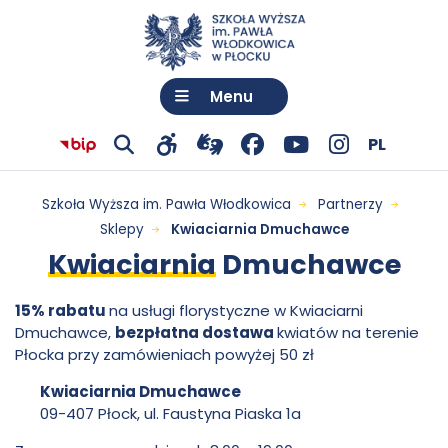
Menu
Wybó
Język:
Polski
PL
Przejdź
otwiera
Facebook
otwiera
YouTube
otwiera
Instagram
otwiera
Przejdź do menu
Przejdź do treści
Wyszukiwarka
Mapa serwisu
Kwiaciarnia
Pokaż
Pokaż
język
Biuletyn
Szkoła Wyższa im. Pawła Włodkowica
Partnerzy
do
się
-
się
-
się
-
się
wyszukiwarkę
narzędzia
informacji
Sklepy
Kwiaciarnia Dmuchawce
Dmuchawce
połączenia
w
otwiera
w
otwiera
w
otwiera
w
dostępności
Kwiaciarnia
Dmuchawce
Publicznej
z
nowej
się
nowej
się
nowej
się
nowej
-
Szkoły
15% rabatu
na usługi florystyczne w Kwiaciarni
tłumaczem
karcie
w
karcie
w
karcie
w
karcie
Dmuchawce,
bezpłatna dostawa
kwiatów na terenie
Wyższej
Szkoła
języka
nowej
nowej
nowej
Płocka przy zamówieniach powyżej 50 zł
im.
migowego
karcie
karcie
karcie
Kwiaciarnia Dmuchawce
Wyższa
09-407 Płock, ul. Faustyna Piaska 1a
Pawła