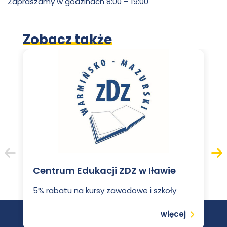
Zapraszamy w godzinach 8:00 – 19:00
im.
Włodkowica
Pawła
Zobacz także
Włodkowica
Poprzedni
Nas
Centrum Edukacji ZDZ w Iławie
5% rabatu na kursy zawodowe i szkoły
Czytaj
więcej