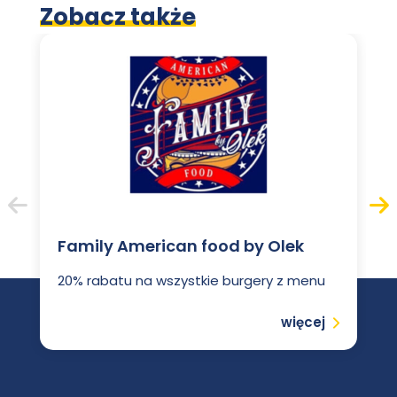
nowej
Zobacz także
im.
Włodkowica
karcie
Pawła
Włodkowica
Poprzedni
Nas
Family American food by Olek
20% rabatu na wszystkie burgery z menu
Czytaj
więcej